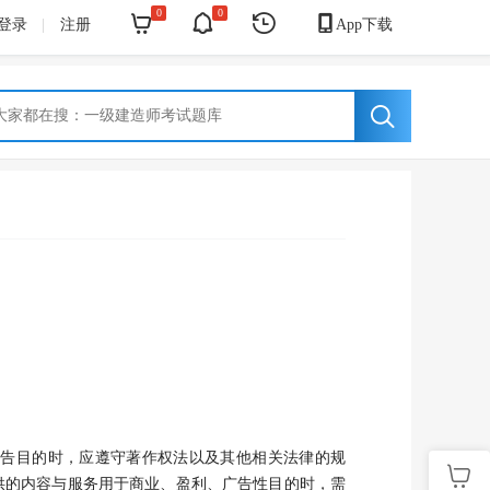
0
0




登录
|
注册
App下载
告目的时，应遵守著作权法以及其他相关法律的规

供的内容与服务用于商业、盈利、广告性目的时，需