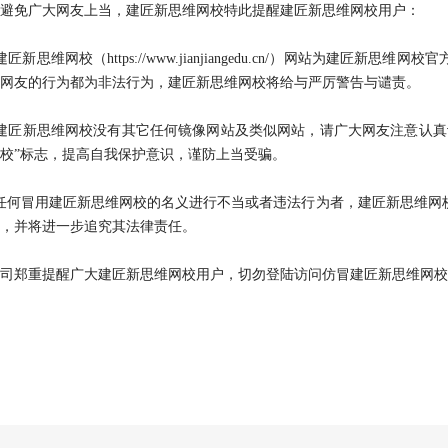
免广大网友上当，建匠新思维网校特此提醒建匠新思维网校用户：
新思维网校（https://www.jianjiangedu.cn/）网站为建匠
网友的行为都为非法行为，建匠新思维网校将给与严厉警告与谴责。
匠新思维网校没有其它任何镜像网站及类似网站，请广大网友注意认真识
校”标志，提高自我保护意识，谨防上当受骗。
何冒用建匠新思维网校的名义进行不当或者违法行为者，建匠新思维网校
，并将进一步追究其法律责任。
郑重提醒广大建匠新思维网校用户，切勿登陆访问仿冒建匠新思维网校