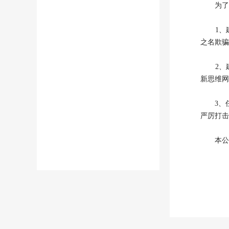
为了避
1、建匠
之名欺骗
2、建
新思维网
3、任
严厉打击
本公司