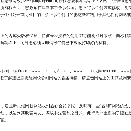
维网校(www.jianjiangedu.cn)授权您观看本网站上的内容，
他所有权声明，您必须在其副本中予以保留。您不得以任何方式修改、复
于任何公开或商业目的。禁止以任何目的把这些材料用于其他任何网站或
的内容受版权保护，任何未经授权的使用都可能构成对版权、商标和其
自动终止，同时您必须立即销毁任何已下载或打印好的材料。
：
njiangedu.cn、www.jianjiangedu.com、www.jianjiangjiaoyu.co
欲了解建匠新思维网校公司网站的备案详情，请点击网站上的工商及网安
：
建匠新思维网校网站收到热心会员举报，反映有一些“冒牌”网站仿效、
活动，以达到其欺骗网友、谋取非法营利之目的。此行为严重影响了建匠
害。