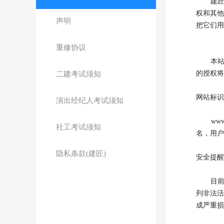
建匠新思
权和其
声明
把它们用
重修协议
本站上
的授权将
二建考试须知
网站标识
演出经纪人考试须知
www.jia
社工考试须知
名，用户
隐私条款(建匠)
安全提醒
目前，
列非法
成严重损