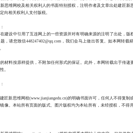
匠新思维网校及相关权利人的书面特别授权，注明作者及文章出处建匠新
定向相关权利人支付版税。
：
建设中引用了互连网上的一些资源并对有明确来源的注明了出处，版权
题，请您致信448247402@qq.com，我们会马上做出答复。如本网转
6。
材料按原样提供，不附加任何形式的保证。此外，本网转载出于传递更
性。
：
思维网校(www.jianjiangedu.cn)的明确书面许可，任何人不得复制或在非建
镜像。本站所有页面的版式、图片版权均为本站所有，未经授权，不得用于除建匠新思维