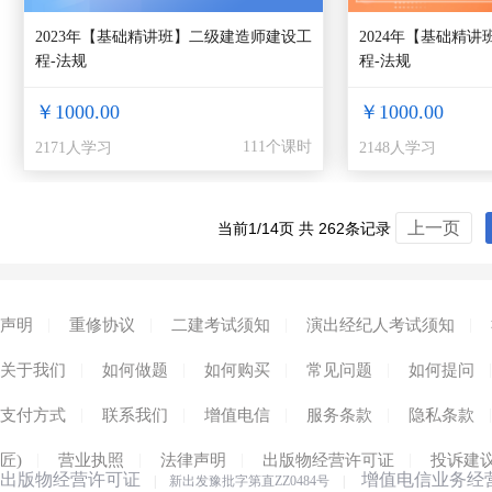
2023年【基础精讲班】二级建造师建设工
2024年【基础精
程-法规
程-法规
￥1000.00
￥1000.00
111个课时
2171人学习
2148人学习
上一页
当前1/14页 共 262条记录
|
|
|
|
声明
重修协议
二建考试须知
演出经纪人考试须知
|
|
|
|
|
关于我们
如何做题
如何购买
常见问题
如何提问
|
|
|
|
|
支付方式
联系我们
增值电信
服务条款
隐私条款
|
|
|
|
匠)
营业执照
法律声明
出版物经营许可证
投诉建
出版物经营许可证
增值电信业务经
|
新出发豫批字第直ZZ0484号
|