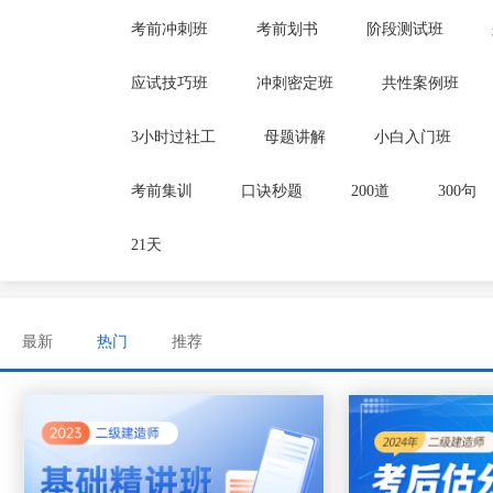
考前冲刺班
考前划书
阶段测试班
应试技巧班
冲刺密定班
共性案例班
3小时过社工
母题讲解
小白入门班
考前集训
口诀秒题
200道
300句
21天
最新
热门
推荐